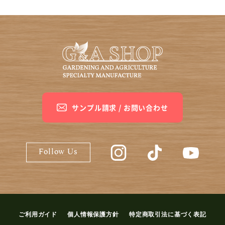
サンプル請求 / お問い合わせ
G&A SHOP公式Instagram
G&A SHOP公式Ti
G&A S
Follow Us
ご利用ガイド
個人情報保護方針
特定商取引法に基づく表記