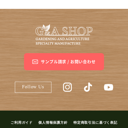
サンプル請求 / お問い合わせ
G&A SHOP公式Instagram
G&A SHOP公式Ti
G&A S
Follow Us
ご利用ガイド
個人情報保護方針
特定商取引法に基づく表記