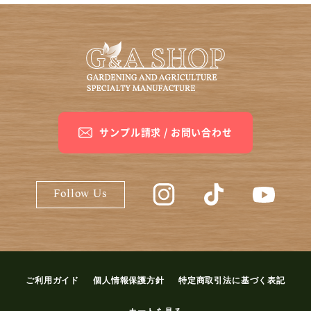
サンプル請求 / お問い合わせ
G&A SHOP公式Instagram
G&A SHOP公式Ti
G&A S
Follow Us
ご利用ガイド
個人情報保護方針
特定商取引法に基づく表記
カートを見る