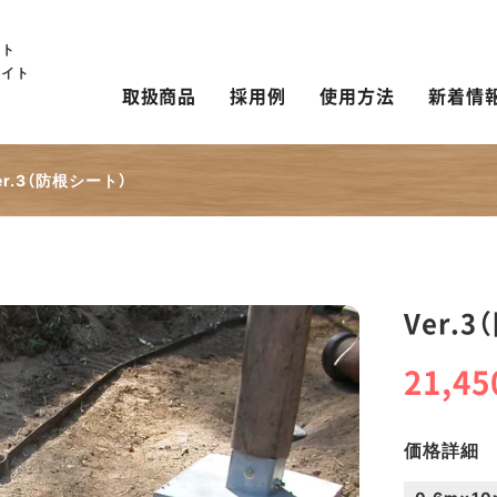
ート
サイト
取扱商品
採用例
使用方法
新着情
er.3（防根シート）
Ver.
21,45
価格詳細