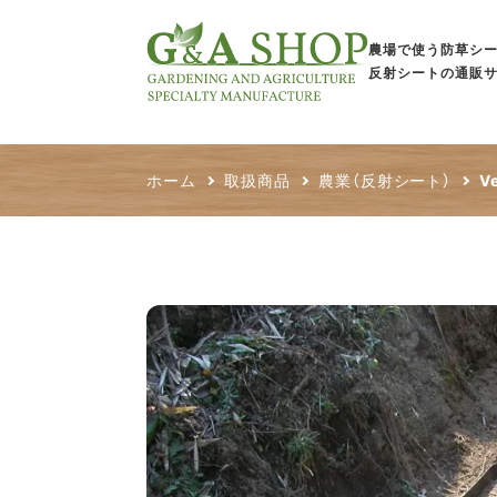
農場で使う防草シ
反射シートの通販
ホーム
取扱商品
農業（反射シート）
V