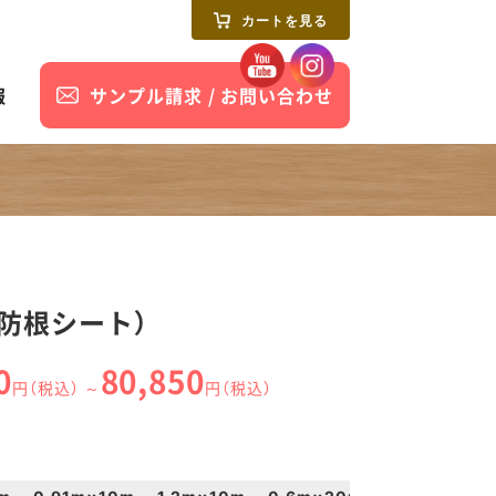
カートを見る
報
サンプル請求 / お問い合わせ
3（防根シート）
0
80,850
円（税込） ～
円（税込）