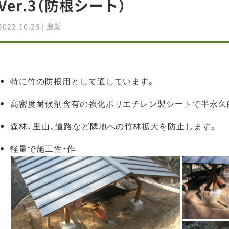
Ver.3（防根シート）
2022.10.26
|
農業
特に竹の防根用として適しています。
高密度耐候剤含有の強化ポリエチレン製シートで半永久
森林、里山、道路など隣地への竹林拡大を防止します。
軽量で施工性・作